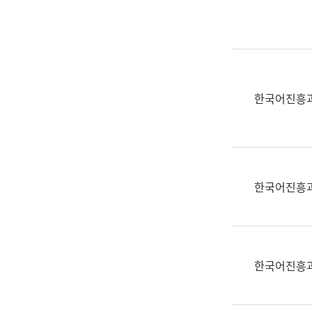
실
어
문
연
구
과
한국어진흥
어
문
연
구
과
한국어진흥
(사
전
팀)
언
어
한국어진흥
정
보
과