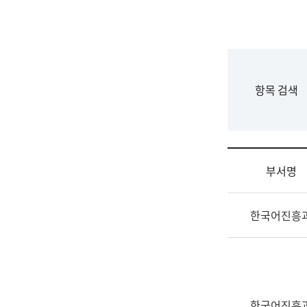
국
립
국
어
원
F
항목 검색
조
o
직
r
도
m
국
어
부서명
원
원
조
장
한국어진흥
직
기
및
획
업
연
무
수
소
부
개
기
한국어진흥