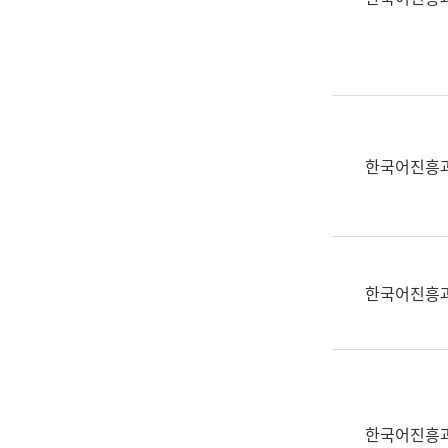
(부
획
서
운
명,
영
직
과
위/
공
직
공
급,
언
한국어진흥
전
어
화,
과
담
교
당
육
업
연
한국어진흥
무)
수
과
어
문
연
구
한국어진흥