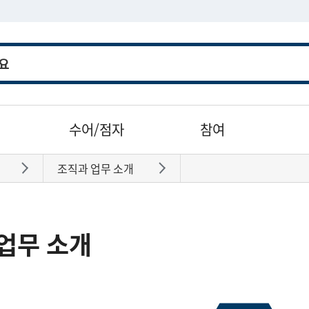
수어/점자
참여
조직과 업무 소개
바로가기
바로가기
업무 소개