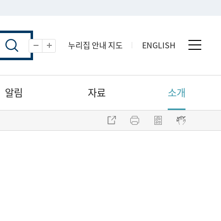
누리집 안내 지도
ENGLISH
전체 
축소
확대
알림
자료
소개
주소 복사
프린트
점자파일 내려받기
점자뷰어 보