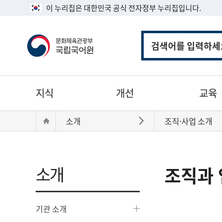
이 누리집은 대한민국 공식 전자정부 누리집입니다.
통
합
검
색
주
지식
개선
교육
메
뉴
현
Home
소개
조직·사업 소개
바로가기
재
위
치:
소개
조직과 
기관 소개