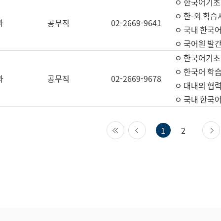
ㅇ 한국어기초
ㅇ 한-외 학습
과
공무직
02-2669-9641
ㅇ 국내 한국
ㅇ 국어원 발간
ㅇ 한국어기초
ㅇ 한국어 학
과
공무직
02-2669-9678
ㅇ 대내외 협력
ㅇ 국내 한국
첫 페이지
이전 페이지
1
2