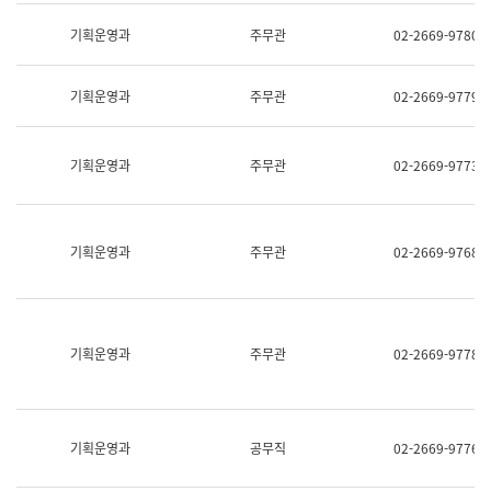
명,
교
직
기획운영과
주무관
02-2669-9780
육
위/
연
직
수
급,
과
기획운영과
주무관
02-2669-9779
전
어
화,
문
담
연
당
기획운영과
주무관
02-2669-9773
구
업
실
무)
어
문
연
기획운영과
주무관
02-2669-9768
구
과
어
문
연
구
기획운영과
주무관
02-2669-9778
과
(사
전
팀)
언
기획운영과
공무직
02-2669-9776
어
정