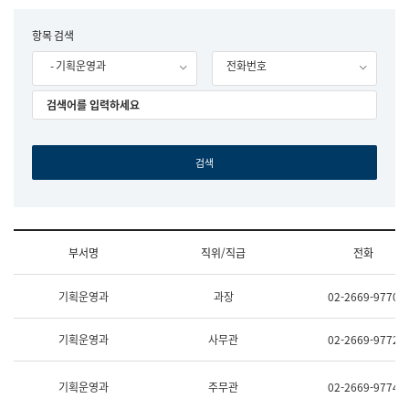
립
국
F
항목 검색
어
o
원
- 기획운영과
전화번호
r
조
m
직
도
국
어
원
원
장
기
획
연
수
부서명
직위/직급
전화
부
기
조
획
기획운영과
과장
02-2669-9770
직
운
및
영
업
과
기획운영과
사무관
02-2669-9772
무
공
소
공
개
언
기획운영과
주무관
02-2669-9774
(부
어
서
과