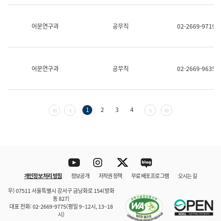
보
과
한
어문연구과
공무직
02-2669-9719
국
어
진
흥
과
어문연구과
공무직
02-2669-9635
수
어
점
자
진
첫 페이지
이전 페이지
다음 페이지
마지막 페이지
1
2
3
4
흥
과
Youtube
Instagram
Twitter
blog
개인정보 처리 방침
정보공개
저작권 정책
무료 배포 프로그램
오시는 길
바로 가기
문체부와 소속기관
우) 07511 서울특별시 강서구 금낭화로 154(방화
동 827)
대표 전화: 02-2669-9775(평일 9~12시, 13~18
시)