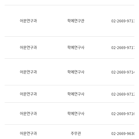
명,
교
직
육
위/
연
직
어문연구과
학예연구관
02-2669-9713
수
급,
과
전
어
화,
문
담
연
당
구
어문연구과
학예연구사
02-2669-9717
업
실
무)
어
문
연
어문연구과
학예연구사
02-2669-9714
구
과
어
문
어문연구과
학예연구사
02-2669-9712
연
구
과
(사
어문연구과
학예연구사
02-2669-9716
전
팀)
언
어
어문연구과
주무관
02-2669-9630
정