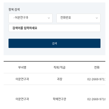
립
국
F
항목 검색
어
o
원
- 어문연구과
전화번호
r
조
m
직
도
국
어
원
원
장
기
획
연
수
부서명
직위/직급
전화
부
기
조
획
어문연구과
과장
02-2669-9711
직
운
및
영
업
과
무
공
소
공
어문연구과
학예연구관
02-2669-9718
개
언
(부
어
서
과