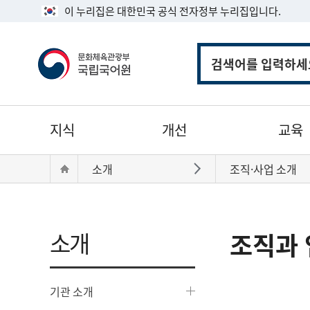
이 누리집은 대한민국 공식 전자정부 누리집입니다.
통
합
검
색
주
지식
개선
교육
메
뉴
현
Home
소개
조직·사업 소개
바로가기
재
위
치:
소개
조직과 
기관 소개