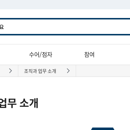
수어/점자
참여
조직과 업무 소개
바로가기
바로가기
업무 소개