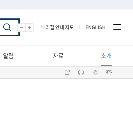
누리집 안내 지도
ENGLISH
전체 
축소
확대
알림
자료
소개
주소 복사
프린트
점자파일 내려받기
점자뷰어 보