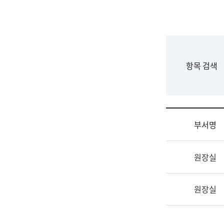
국
립
국
어
원
F
항목 검색
조
o
직
r
도
m
국
어
부서명
원
원
조
장
원장실
직
기
및
획
업
연
원장실
무
수
소
부
개
기