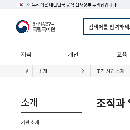
이 누리집은 대한민국 공식 전자정부 누리집입니다.
통
합
검
색
주
지식
개선
교육
메
뉴
현
Home
소개
조직·사업 소개
바로가기
재
위
치:
소개
조직과 
기관 소개