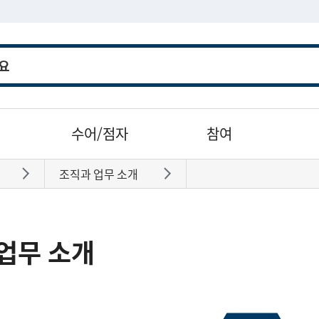
수어/점자
참여
조직과 업무 소개
바로가기
바로가기
업무 소개