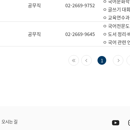
ㅇ 국어문화학
공무직
02-2669-9752
ㅇ 글쓰기 대회
ㅇ 교육연수과
ㅇ 국어전문도
공무직
02-2669-9645
ㅇ 도서 정리·
ㅇ 국어 관련
첫 페이지
이전 페이지
다
1
Yout
오시는 길