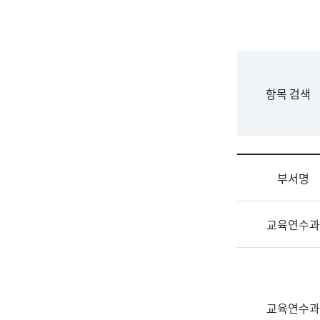
국
립
국
어
원
F
항목 검색
조
o
직
r
도
m
국
어
부서명
원
원
조
장
교육연수과
직
기
및
획
업
연
무
수
소
부
교육연수과
개
기