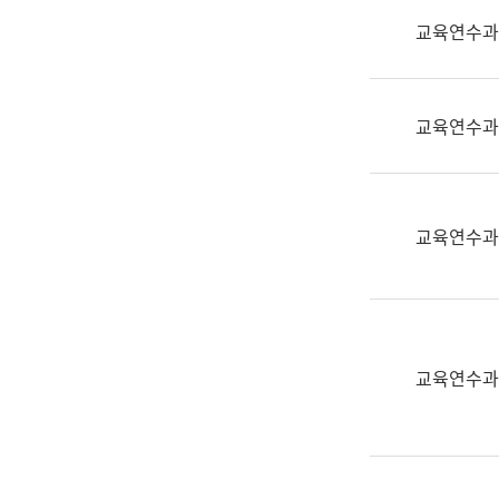
실
교육연수과
어
문
연
구
교육연수과
과
어
문
연
교육연수과
구
과
(사
전
팀)
교육연수과
언
어
정
보
과