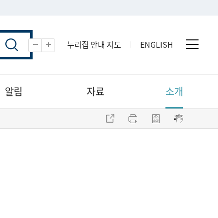
누리집 안내 지도
ENGLISH
전체 
축소
확대
알림
자료
소개
주소 복사
프린트
점자파일 내려받기
점자뷰어 보