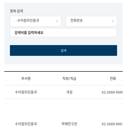
립
국
F
항목 검색
어
o
원
- 수어점자진흥과
전화번호
r
조
m
직
도
국
어
원
원
장
기
획
연
수
부서명
직위/직급
전화
부
기
조
획
수어점자진흥과
과장
02-2669-9690
직
운
및
영
업
과
무
공
소
공
개
언
(부
어
수어점자진흥과
학예연구관
02-2669-9691
서
과