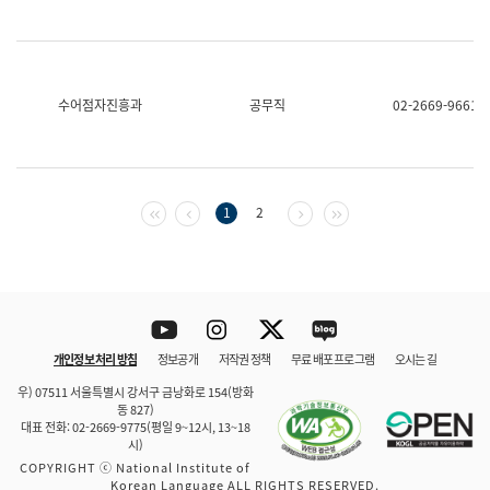
수어점자진흥과
공무직
02-2669-9661
첫 페이지
이전 페이지
다음 페이지
마지막 페이지
1
2
Youtube
Instagram
Twitter
blog
개인정보 처리 방침
정보공개
저작권 정책
무료 배포 프로그램
오시는 길
바로 가기
문체부와 소속기관
우) 07511 서울특별시 강서구 금낭화로 154(방화
동 827)
대표 전화: 02-2669-9775(평일 9~12시, 13~18
시)
COPYRIGHT ⓒ National Institute of
Korean Language ALL RIGHTS RESERVED.