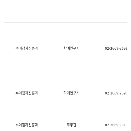
명,
교
직
육
위/
연
직
수
급,
과
전
어
화,
문
담
연
당
구
수어점자진흥과
학예연구사
02-2669-9698
업
실
무)
어
문
연
구
과
어
문
연
수어점자진흥과
학예연구사
02-2669-9696
구
과
(사
전
팀)
언
어
수어점자진흥과
주무관
02-2669-9613
정