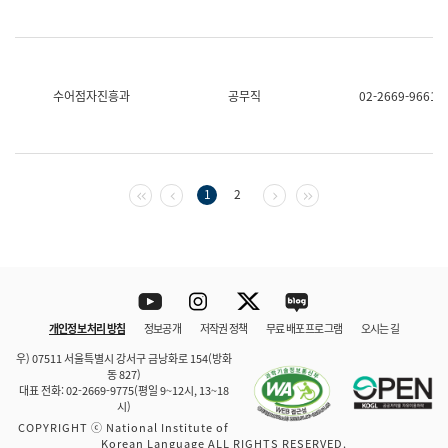
수어점자진흥과
공무직
02-2669-9661
첫 페이지
이전 페이지
다음 페이지
마지막 페이지
1
2
Youtube
Instagram
Twitter
blog
개인정보 처리 방침
정보공개
저작권 정책
무료 배포 프로그램
오시는 길
바로 가기
문체부와 소속기관
우) 07511 서울특별시 강서구 금낭화로 154(방화
동 827)
대표 전화: 02-2669-9775(평일 9~12시, 13~18
시)
COPYRIGHT ⓒ National Institute of
Korean Language ALL RIGHTS RESERVED.