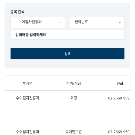
립
국
F
항목 검색
어
o
원
- 수어점자진흥과
전화번호
r
조
m
직
도
국
어
원
원
장
기
획
연
수
부서명
직위/직급
전화
부
기
조
획
수어점자진흥과
과장
02-2669-9690
직
운
및
영
업
과
무
공
소
공
개
언
(부
어
수어점자진흥과
학예연구관
02-2669-9691
서
과