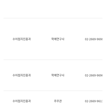
명,
교
직
육
위/
연
직
수
급,
과
전
어
화,
문
담
연
당
구
수어점자진흥과
학예연구사
02-2669-9698
업
실
무)
어
문
연
구
과
어
문
연
수어점자진흥과
학예연구사
02-2669-9696
구
과
(사
전
팀)
언
어
수어점자진흥과
주무관
02-2669-9613
정