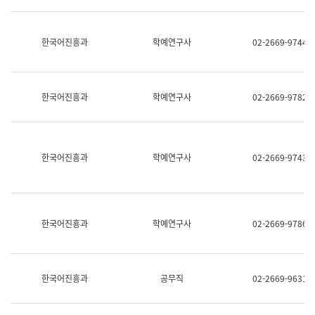
명,
교
직
육
위/
연
한국어진흥과
학예연구사
02-2669-9744
직
수
급,
과
전
어
화,
문
담
연
한국어진흥과
학예연구사
02-2669-9782
당
구
업
실
무)
어
문
연
한국어진흥과
학예연구사
02-2669-9743
구
과
어
문
연
한국어진흥과
학예연구사
02-2669-9786
구
과
(사
전
팀)
한국어진흥과
공무직
02-2669-9631
언
어
정