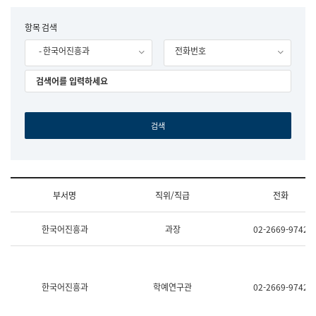
립
국
F
항목 검색
어
o
원
- 한국어진흥과
전화번호
r
조
m
직
도
국
어
원
원
장
기
획
연
수
부서명
직위/직급
전화
부
기
조
획
한국어진흥과
과장
02-2669-9742
직
운
및
영
업
과
무
공
소
공
한국어진흥과
학예연구관
02-2669-9742
개
언
(부
어
서
과