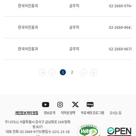
보
한국어진흥과
공무직
02-2669-9764
과
한
국
어
한국어진흥과
공무직
02-2669-9641
진
흥
과
수
한국어진흥과
공무직
02-2669-9678
어
점
자
진
흥
첫 페이지
이전 페이지
다음 페이지
마지막 페이지
1
2
과
Youtube
Instagram
Twitter
blog
개인정보 처리 방침
정보공개
저작권 정책
무료 배포 프로그램
오시는 길
바로 가기
문체부와 소속기관
우) 07511 서울특별시 강서구 금낭화로 154(방화
동 827)
대표 전화: 02-2669-9775(평일 9~12시, 13~18