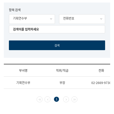
립
국
F
항목 검색
어
o
원
기획연수부
전화번호
r
조
m
직
도
국
어
원
원
장
기
획
연
수
부서명
직위/직급
전화
부
기
조
획
기획연수부
부장
02-2669-9730
직
운
및
영
업
과
무
공
첫 페이지
이전 페이지
다음 페이지
마지막 페이지
1
소
공
개
언
(부
어
서
과