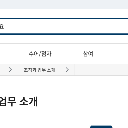
수어/점자
참여
조직과 업무 소개
바로가기
바로가기
업무 소개