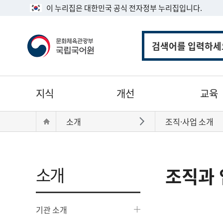
이 누리집은 대한민국 공식 전자정부 누리집입니다.
통
합
검
색
주
지식
개선
교육
메
뉴
현
Home
소개
조직·사업 소개
바로가기
재
위
치:
소개
조직과 
기관 소개