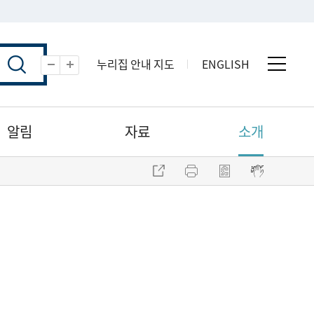
누리집 안내 지도
ENGLISH
전체 
축소
확대
알림
자료
소개
주소 복사
프린트
점자파일 내려받기
점자뷰어 보