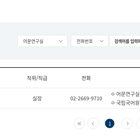
어문연구실
전화번호
직위/직급
전화
ㅇ 어문연구실
실장
02-2669-9710
ㅇ 국립국어원
첫 페이지
이전 페이지
다
1