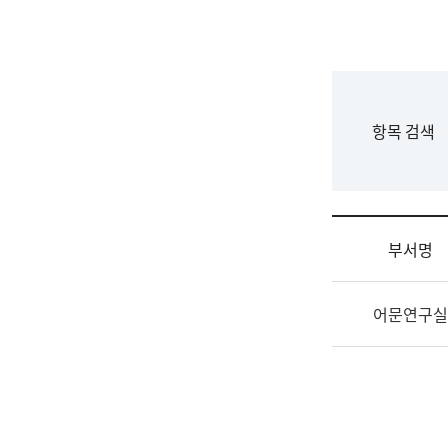
국
립
국
어
원
F
항목 검색
조
o
직
r
도
m
국
어
부서명
원
원
조
장
어문연구실
직
기
및
획
업
연
무
수
소
부
개
기