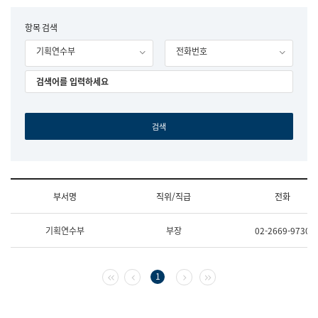
립
국
F
항목 검색
어
o
원
기획연수부
전화번호
r
조
m
직
도
국
어
원
원
장
기
획
연
수
부서명
직위/직급
전화
부
기
조
획
기획연수부
부장
02-2669-9730
직
운
및
영
업
과
무
공
첫 페이지
이전 페이지
다음 페이지
마지막 페이지
1
소
공
개
언
(부
어
서
과