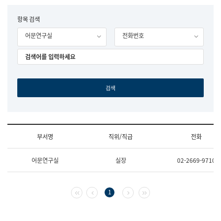
립
국
F
항목 검색
어
o
원
어문연구실
전화번호
r
조
m
직
도
국
어
원
원
장
기
획
연
수
부서명
직위/직급
전화
부
기
조
획
어문연구실
실장
02-2669-9710
직
운
및
영
업
과
무
공
첫 페이지
이전 페이지
다음 페이지
마지막 페이지
1
소
공
개
언
(부
어
서
과