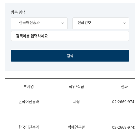
립
국
F
항목 검색
어
o
원
- 한국어진흥과
전화번호
r
조
m
직
도
국
어
원
원
장
기
획
연
수
부서명
직위/직급
전화
부
기
조
획
한국어진흥과
과장
02-2669-9742
직
운
및
영
업
과
무
공
소
공
한국어진흥과
학예연구관
02-2669-9742
개
언
(부
어
서
과