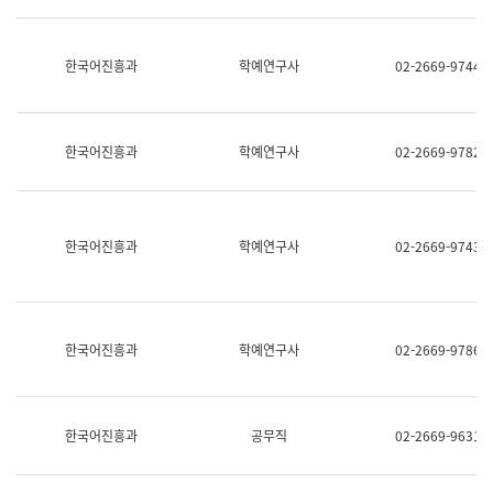
명,
교
직
육
위/
연
한국어진흥과
학예연구사
02-2669-9744
직
수
급,
과
전
어
화,
문
담
연
한국어진흥과
학예연구사
02-2669-9782
당
구
업
실
무)
어
문
연
한국어진흥과
학예연구사
02-2669-9743
구
과
어
문
연
한국어진흥과
학예연구사
02-2669-9786
구
과
(사
전
팀)
한국어진흥과
공무직
02-2669-9631
언
어
정