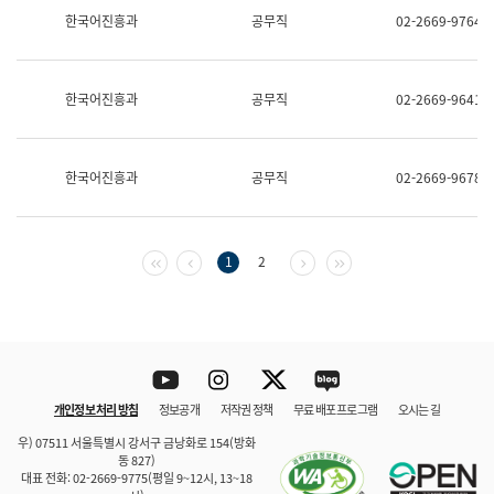
보
한국어진흥과
공무직
02-2669-9764
과
한
국
어
한국어진흥과
공무직
02-2669-9641
진
흥
과
수
한국어진흥과
공무직
02-2669-9678
어
점
자
진
흥
첫 페이지
이전 페이지
다음 페이지
마지막 페이지
1
2
과
Youtube
Instagram
Twitter
blog
개인정보 처리 방침
정보공개
저작권 정책
무료 배포 프로그램
오시는 길
바로 가기
문체부와 소속기관
우) 07511 서울특별시 강서구 금낭화로 154(방화
동 827)
대표 전화: 02-2669-9775(평일 9~12시, 13~18