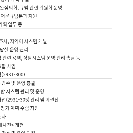
완심의회, 규범 관련 위원회 운영
 어문규범분과 지원
 기획 업무 등
업
 조사, 지역어 시스템 개발
담실 운영·관리
 관련 용역, 상담시스템 운영·관리 총괄 등
통합 사업
2931-300)
 감수 및 운영 총괄
합 시스템 관리 및 운영
업(2931-305) 관리 및 예결산
중장기 계획 수립 지원
조사
대사전> 개편