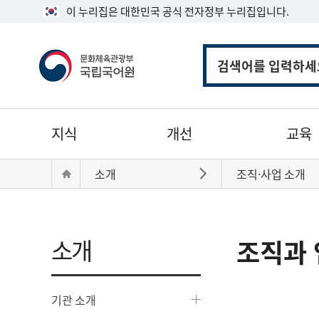
이 누리집은 대한민국 공식 전자정부 누리집입니다.
통
합
검
색
주
지식
개선
교육
메
뉴
현
Home
소개
조직·사업 소개
바로가기
재
위
치:
소개
조직과 
기관 소개