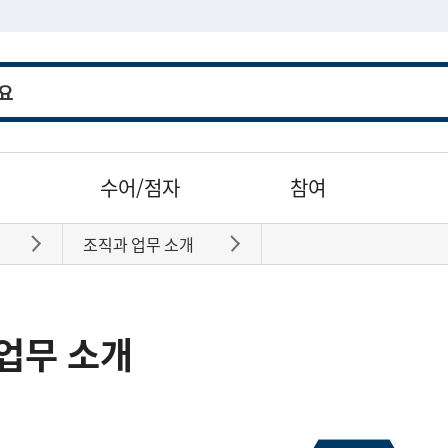
수어/점자
참여
조직과 업무 소개
바로가기
바로가기
업무 소개