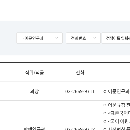
- 어문연구과
전화번호
직위/직급
전화
과장
02-2669-9711
ㅇ 어문연구과
ㅇ 어문규정 
ㅇ <표준국어
ㅇ <국어 어원
학예연구관
02-2669-9718
ㅇ 사전편찬 