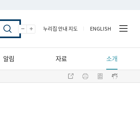
누리집 안내 지도
ENGLISH
전체 
축소
확대
알림
자료
소개
주소 복사
프린트
점자파일 내려받기
점자뷰어 보