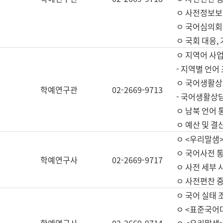
ㅇ 사전정보보
ㅇ 국어심의회
ㅇ 국회 대응,
ㅇ 지역어 사
- 지역별 언어
ㅇ 국어생활상
학예연구관
02-2669-9713
- 국어생활상담
ㅇ 남북 언어 
ㅇ 예산 및 결산(
ㅇ <우리말샘>
ㅇ 국어사전 통
학예연구사
02-2669-9717
ㅇ 사전 세부 사
ㅇ 사전편찬 
ㅇ 국어 실태 
ㅇ <표준국어