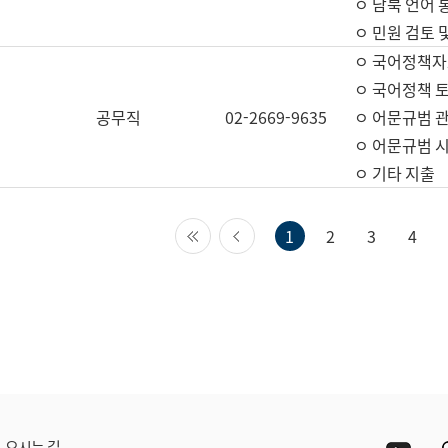
ㅇ 남북 언어 
ㅇ 민원 검토 
ㅇ 국어정책자
ㅇ 국어정책 
공무직
02-2669-9635
ㅇ 어문규범 
ㅇ 어문규범 
ㅇ 기타 지출
첫 페이지
이전 페이지
1
2
3
4
Yout
오시는 길