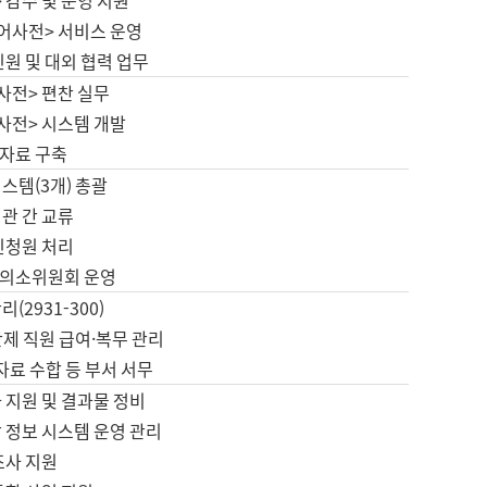
 감수 및 운영 지원
국어사전> 서비스 운영
민원 및 대외 협력 업무
사전> 편찬 실무
사전> 시스템 개발
자료 구축
스템(3개) 총괄
관 간 교류
민청원 처리
의소위원회 운영
(2931-300)
제 직원 급여·복무 관리
 자료 수합 등 부서 서무
 지원 및 결과물 정비
 정보 시스템 운영 관리
조사 지원