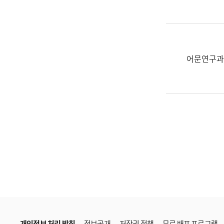
한
국
어
진
흥
어문연구과
과
수
어
점
자
진
흥
과
개인정보 처리 방침
정보공개
저작권 정책
무료 배포 프로그램