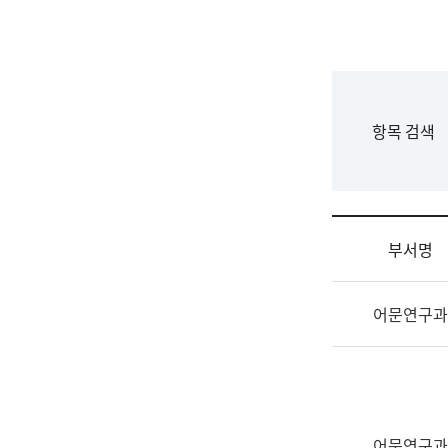
국
립
국
어
원
F
항목 검색
조
o
직
r
도
m
국
어
부서명
원
원
조
장
어문연구과
직
기
및
획
업
연
무
수
소
부
개
기
어문연구과