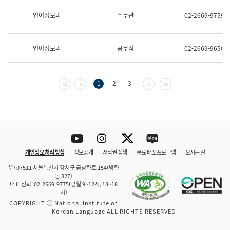
보
과
언어정보과
주무관
02-2669-9759
한
국
어
언어정보과
공무직
02-2669-9650
진
흥
과
수
첫 페이지
이전 페이지
다음 페이지
마지막 페이지
1
2
3
어
점
자
진
흥
과
Youtube
Instagram
Twitter
blog
개인정보 처리 방침
정보공개
저작권 정책
무료 배포 프로그램
오시는 길
바로 가기
문체부와 소속기관
우) 07511 서울특별시 강서구 금낭화로 154(방화
동 827)
대표 전화: 02-2669-9775(평일 9~12시, 13~18
시)
COPYRIGHT ⓒ National Institute of
Korean Language ALL RIGHTS RESERVED.