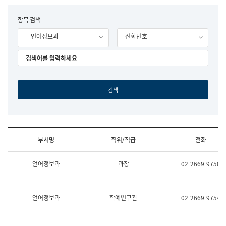
립
국
F
항목 검색
어
o
원
- 언어정보과
전화번호
r
조
m
직
도
국
어
원
원
장
기
획
연
수
부서명
직위/직급
전화
부
기
조
획
언어정보과
과장
02-2669-9750
직
운
및
영
업
과
무
공
언어정보과
학예연구관
02-2669-9754
소
공
개
언
(부
어
서
과