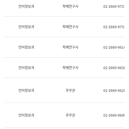
명,
교
언어정보과
학예연구사
02-2669-9751
직
육
위/
연
직
수
급,
과
언어정보과
학예연구사
02-2669-9753
전
어
화,
문
담
연
당
구
언어정보과
학예연구사
02-2669-9614
업
실
무)
어
문
연
언어정보과
학예연구사
02-2669-9638
구
과
어
문
연
언어정보과
주무관
02-2669-9628
구
과
(사
전
팀)
언어정보과
주무관
02-2669-9649
언
어
정