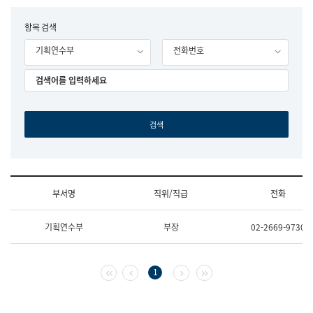
립
국
F
항목 검색
어
o
원
기획연수부
전화번호
r
조
m
직
도
국
어
원
원
장
기
획
연
수
부서명
직위/직급
전화
부
기
조
획
기획연수부
부장
02-2669-9730
직
운
및
영
업
과
무
공
첫 페이지
이전 페이지
다음 페이지
마지막 페이지
1
소
공
개
언
(부
어
서
과