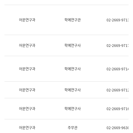
명,
교
직
육
위/
연
직
어문연구과
학예연구관
02-2669-9713
수
급,
과
전
어
화,
문
담
연
당
구
어문연구과
학예연구사
02-2669-9717
업
실
무)
어
문
연
어문연구과
학예연구사
02-2669-9714
구
과
어
문
어문연구과
학예연구사
02-2669-9712
연
구
과
(사
어문연구과
학예연구사
02-2669-9716
전
팀)
언
어
어문연구과
주무관
02-2669-9630
정