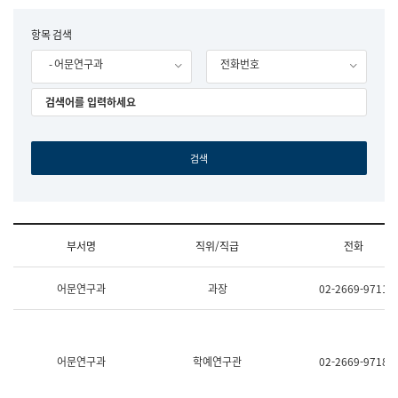
립
국
F
항목 검색
어
o
원
- 어문연구과
전화번호
r
조
m
직
도
국
어
원
원
장
기
획
연
수
부서명
직위/직급
전화
부
기
조
획
어문연구과
과장
02-2669-9711
직
운
및
영
업
과
무
공
소
공
어문연구과
학예연구관
02-2669-9718
개
언
(부
어
서
과