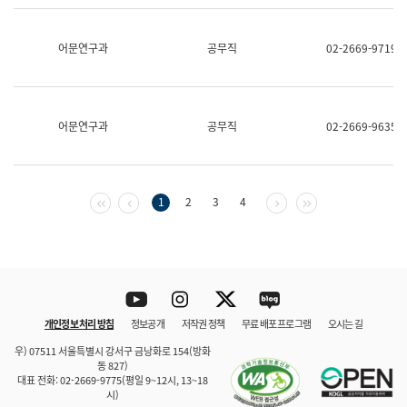
보
과
한
어문연구과
공무직
02-2669-9719
국
어
진
흥
과
어문연구과
공무직
02-2669-9635
수
어
점
자
진
첫 페이지
이전 페이지
다음 페이지
마지막 페이지
1
2
3
4
흥
과
Youtube
Instagram
Twitter
blog
개인정보 처리 방침
정보공개
저작권 정책
무료 배포 프로그램
오시는 길
바로 가기
문체부와 소속기관
우) 07511 서울특별시 강서구 금낭화로 154(방화
동 827)
대표 전화: 02-2669-9775(평일 9~12시, 13~18
시)