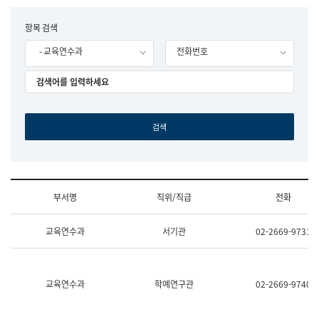
립
국
F
항목 검색
어
o
원
- 교육연수과
전화번호
r
조
m
직
도
국
어
원
원
장
기
획
연
수
부서명
직위/직급
전화
부
기
조
획
교육연수과
서기관
02-2669-9731
직
운
및
영
업
과
무
공
소
공
교육연수과
학예연구관
02-2669-9740
개
언
(부
어
서
과