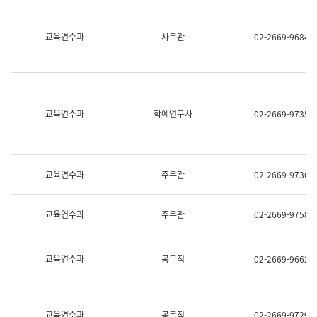
명,
교
직
육
위/
연
교육연수과
사무관
02-2669-9684
직
수
급,
과
전
어
화,
문
담
연
당
구
교육연수과
학예연구사
02-2669-9735
업
실
무)
어
문
연
구
교육연수과
주무관
02-2669-9736
과
어
문
교육연수과
주무관
02-2669-9758
연
구
과
(사
교육연수과
공무직
02-2669-9662
전
팀)
언
어
정
교육연수과
공무직
02-2669-9729