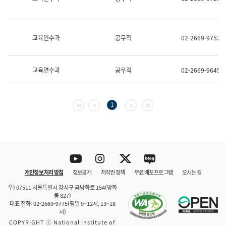
보
과
한
국
교육연수과
공무직
02-2669-9752
어
진
흥
과
교육연수과
공무직
02-2669-9645
수
어
점
자
첫 페이지
이전 페이지
다음 페이지
마지막 페이지
1
진
흥
과
Youtube
Instagram
Twitter
blog
개인정보 처리 방침
정보공개
저작권 정책
무료 배포 프로그램
오시는 길
바로 가기
문체부와 소속기관
우) 07511 서울특별시 강서구 금낭화로 154(방화
동 827)
대표 전화: 02-2669-9775(평일 9~12시, 13~18
시)
COPYRIGHT ⓒ National Institute of