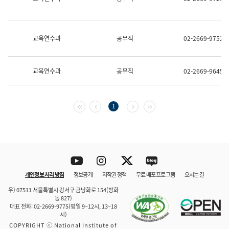
보
과
한
국
교육연수과
공무직
02-2669-9752
어
진
흥
과
교육연수과
공무직
02-2669-9645
수
어
점
자
첫 페이지
이전 페이지
다음 페이지
마지막 페이지
1
진
흥
과
Youtube
Instagram
Twitter
blog
개인정보 처리 방침
정보공개
저작권 정책
무료 배포 프로그램
오시는 길
바로 가기
문체부와 소속기관
우) 07511 서울특별시 강서구 금낭화로 154(방화
동 827)
대표 전화: 02-2669-9775(평일 9~12시, 13~18
시)
COPYRIGHT ⓒ National Institute of