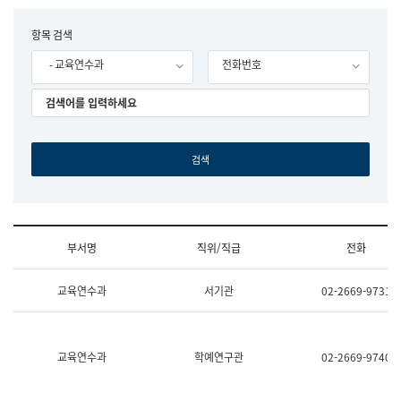
립
국
F
항목 검색
어
o
원
- 교육연수과
전화번호
r
조
m
직
도
국
어
원
원
장
기
획
연
수
부서명
직위/직급
전화
부
기
조
획
교육연수과
서기관
02-2669-9731
직
운
및
영
업
과
무
공
소
공
교육연수과
학예연구관
02-2669-9740
개
언
(부
어
서
과