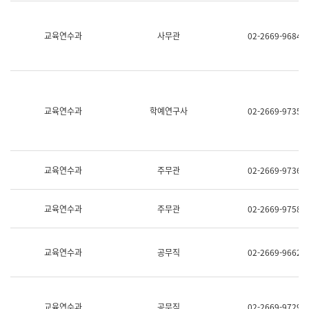
명,
교
직
육
위/
연
교육연수과
사무관
02-2669-9684
직
수
급,
과
전
어
화,
문
담
연
당
구
교육연수과
학예연구사
02-2669-9735
업
실
무)
어
문
연
구
교육연수과
주무관
02-2669-9736
과
어
문
교육연수과
주무관
02-2669-9758
연
구
과
(사
교육연수과
공무직
02-2669-9662
전
팀)
언
어
정
교육연수과
공무직
02-2669-9729