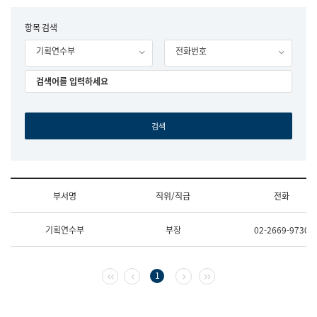
립
국
F
항목 검색
어
o
원
기획연수부
전화번호
r
조
m
직
도
국
어
원
원
장
기
획
연
수
부서명
직위/직급
전화
부
기
조
획
기획연수부
부장
02-2669-9730
직
운
및
영
업
과
무
공
첫 페이지
이전 페이지
다음 페이지
마지막 페이지
1
소
공
개
언
(부
어
서
과