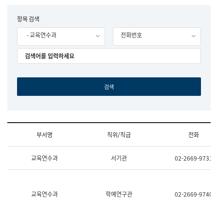
립
국
F
항목 검색
어
o
원
- 교육연수과
전화번호
r
조
m
직
도
국
어
원
원
장
기
획
연
수
부서명
직위/직급
전화
부
기
조
획
교육연수과
서기관
02-2669-9731
직
운
및
영
업
과
무
공
소
공
교육연수과
학예연구관
02-2669-9740
개
언
(부
어
서
과