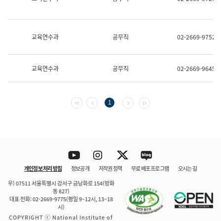
보
과
한
국
교육연수과
공무직
02-2669-9752
어
진
흥
과
교육연수과
공무직
02-2669-9645
수
어
점
자
첫 페이지
이전 페이지
다음 페이지
마지막 페이지
1
진
흥
과
Youtube
Instagram
Twitter
blog
개인정보 처리 방침
정보공개
저작권 정책
무료 배포 프로그램
오시는 길
바로 가기
문체부와 소속기관
우) 07511 서울특별시 강서구 금낭화로 154(방화
동 827)
대표 전화: 02-2669-9775(평일 9~12시, 13~18
시)
COPYRIGHT ⓒ National Institute of