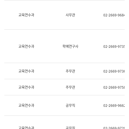
명,
교
직
육
위/
연
교육연수과
사무관
02-2669-9684
직
수
급,
과
전
어
화,
문
담
연
당
구
교육연수과
학예연구사
02-2669-9735
업
실
무)
어
문
연
구
교육연수과
주무관
02-2669-9736
과
어
문
교육연수과
주무관
02-2669-9758
연
구
과
(사
교육연수과
공무직
02-2669-9662
전
팀)
언
어
정
교육연수과
공무직
02-2669-9729