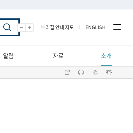
누리집 안내 지도
ENGLISH
전체 
축소
확대
알림
자료
소개
주소 복사
프린트
점자파일 내려받기
점자뷰어 보