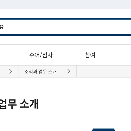
수어/점자
참여
조직과 업무 소개
바로가기
바로가기
업무 소개