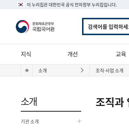
이 누리집은 대한민국 공식 전자정부 누리집입니다.
통
합
검
색
주
지식
개선
교육
메
뉴
현
Home
소개
조직·사업 소개
바로가기
재
위
치:
소개
조직과 
기관 소개