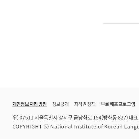
개인정보 처리 방침
정보공개
저작권 정책
무료 배포 프로그램
우) 07511 서울특별시 강서구 금낭화로 154(방화동 827)
대표 
COPYRIGHT ⓒ National Institute of Korean Lan