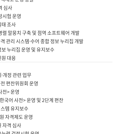
격 심사
검정시험 운영
실태 조사
병렬 말뭉치 구축 및 점역 소프트웨어 개발
격 관리 시스템·수어 종합 정보 누리집 개발
정보 누리집 운영 및 유지보수
민원 대응
제·개정 관련 업무
사전 편찬위원회 운영
사전> 운영
한국어 사전> 운영 및 2단계 편찬
시스템 유지보수
원 자격제도 운영
원 자격 심사
육능력 검정시험 운영