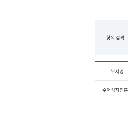
국
립
국
어
원
F
항목 검색
조
o
직
r
도
m
국
어
부서명
원
원
조
장
수어점자진흥
직
기
및
획
업
연
무
수
소
부
개
기