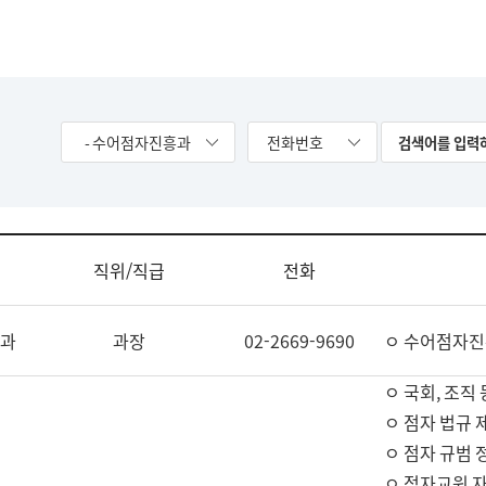
- 수어점자진흥과
전화번호
직위/직급
전화
과
과장
02-2669-9690
ㅇ 수어점자진
ㅇ 국회, 조직 
ㅇ 점자 법규 
ㅇ 점자 규범 
ㅇ 점자교원 