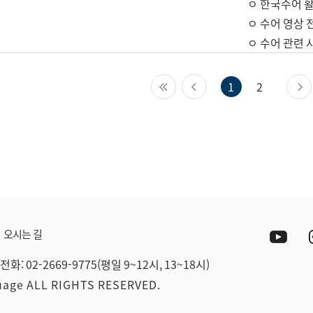
ㅇ 한국수어 활
ㅇ 수어 영상 
ㅇ 수어 관련 
첫 페이지
이전 페이지
1
2
Yout
오시는 길
전화: 02-2669-9775(평일 9~12시, 13~18시)
guage ALL RIGHTS RESERVED.