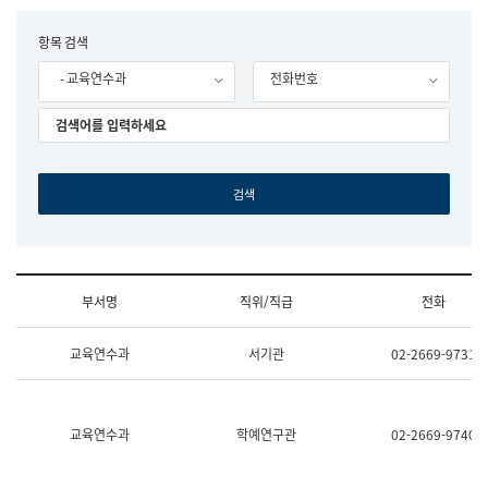
립
국
F
항목 검색
어
o
원
- 교육연수과
전화번호
r
조
m
직
도
국
어
원
원
장
기
획
연
수
부서명
직위/직급
전화
부
기
조
획
교육연수과
서기관
02-2669-9731
직
운
및
영
업
과
무
공
소
공
교육연수과
학예연구관
02-2669-9740
개
언
(부
어
서
과