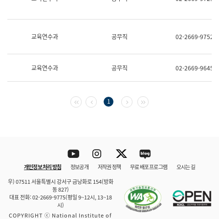
보
과
한
국
교육연수과
공무직
02-2669-9752
어
진
흥
과
교육연수과
공무직
02-2669-9645
수
어
점
자
첫 페이지
이전 페이지
다음 페이지
마지막 페이지
1
진
흥
과
Youtube
Instagram
Twitter
blog
개인정보 처리 방침
정보공개
저작권 정책
무료 배포 프로그램
오시는 길
바로 가기
문체부와 소속기관
우) 07511 서울특별시 강서구 금낭화로 154(방화
동 827)
대표 전화: 02-2669-9775(평일 9~12시, 13~18
시)
COPYRIGHT ⓒ National Institute of