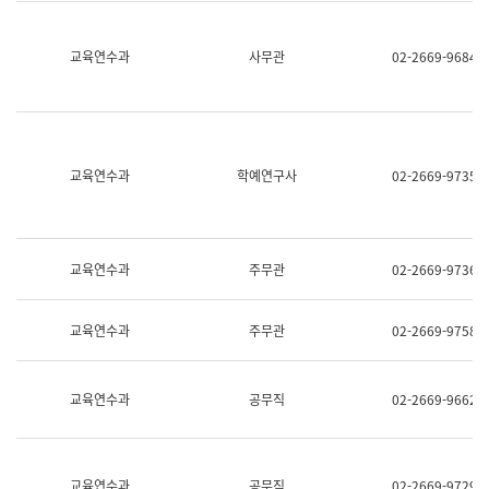
명,
교
직
육
위/
연
교육연수과
사무관
02-2669-9684
직
수
급,
과
전
어
화,
문
담
연
당
구
교육연수과
학예연구사
02-2669-9735
업
실
무)
어
문
연
구
교육연수과
주무관
02-2669-9736
과
어
문
교육연수과
주무관
02-2669-9758
연
구
과
(사
교육연수과
공무직
02-2669-9662
전
팀)
언
어
정
교육연수과
공무직
02-2669-9729