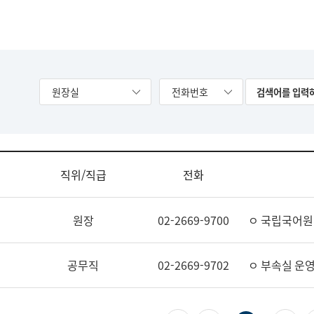
원장실
전화번호
직위/직급
전화
원장
02-2669-9700
ㅇ 국립국어원
공무직
02-2669-9702
ㅇ 부속실 운