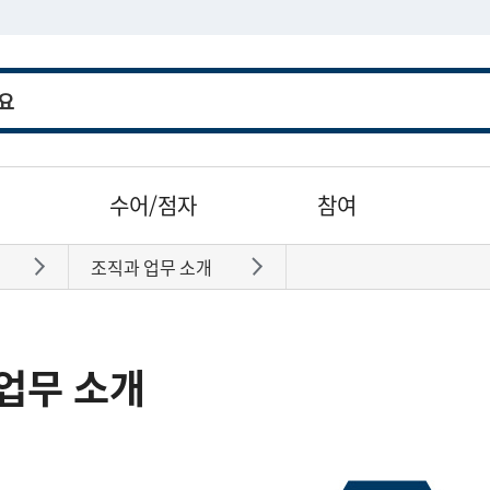
수어/점자
참여
조직과 업무 소개
바로가기
바로가기
업무 소개