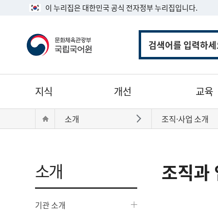
이 누리집은 대한민국 공식 전자정부 누리집입니다.
통
합
검
색
주
지식
개선
교육
메
뉴
현
Home
소개
조직·사업 소개
바로가기
재
위
치:
소개
조직과 
기관 소개