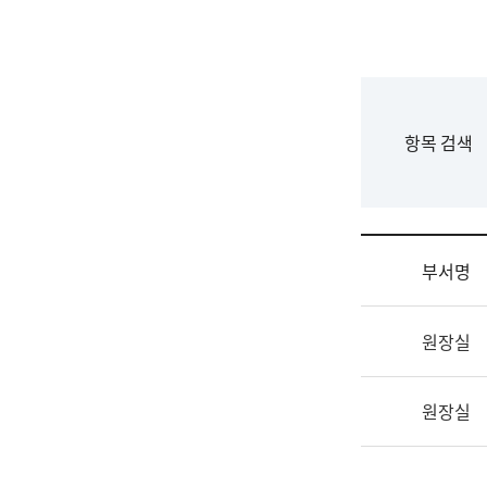
국
립
국
어
원
F
항목 검색
조
o
직
r
도
m
국
어
부서명
원
원
조
장
원장실
직
기
및
획
업
연
원장실
무
수
소
부
개
기