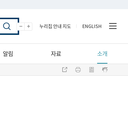
누리집 안내 지도
ENGLISH
전체 
축소
확대
알림
자료
소개
주소 복사
프린트
점자파일 내려받기
점자뷰어 보