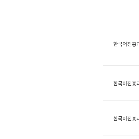
실
어
문
연
구
과
한국어진흥
어
문
연
구
과
한국어진흥
(사
전
팀)
언
어
한국어진흥
정
보
과