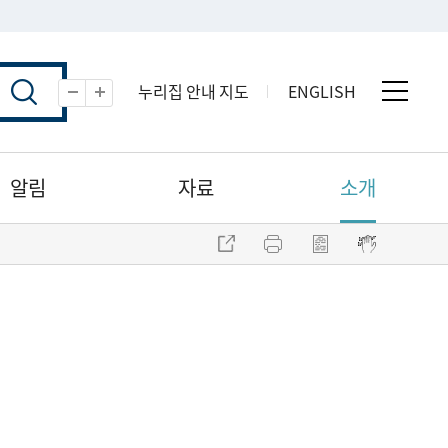
누리집 안내 지도
ENGLISH
전체 
축소
확대
알림
자료
소개
주소 복사
프린트
점자파일 내려받기
점자뷰어 보