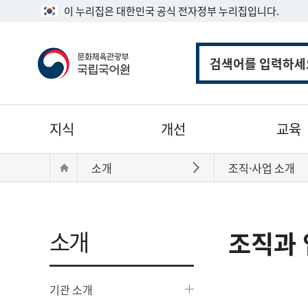
이 누리집은 대한민국 공식 전자정부 누리집입니다.
통
합
검
색
주
지식
개선
교육
메
뉴
현
Home
소개
조직·사업 소개
바로가기
재
위
치:
소개
조직과 
기관 소개