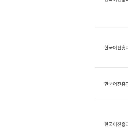
(부
획
서
운
명,
영
직
과
위/
공
직
공
급,
언
한국어진흥
전
어
화,
과
담
교
당
육
업
연
한국어진흥
무)
수
과
어
문
연
구
한국어진흥