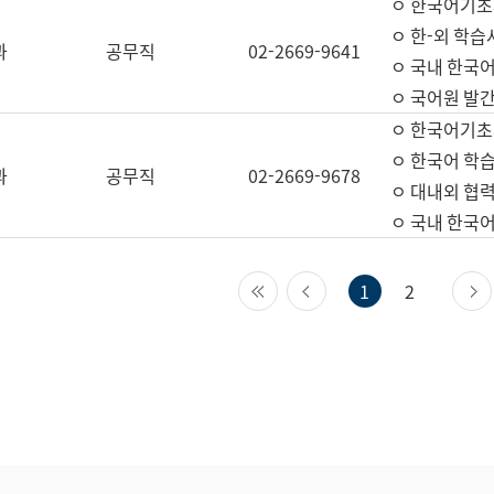
ㅇ 한국어기초
ㅇ 한-외 학습
과
공무직
02-2669-9641
ㅇ 국내 한국
ㅇ 국어원 발간
ㅇ 한국어기초
ㅇ 한국어 학
과
공무직
02-2669-9678
ㅇ 대내외 협력
ㅇ 국내 한국
첫 페이지
이전 페이지
1
2