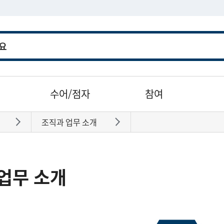
수어/점자
참여
조직과 업무 소개
바로가기
바로가기
업무 소개