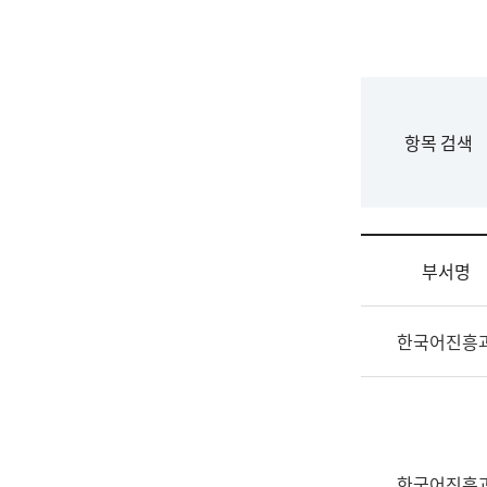
국
립
국
어
원
F
항목 검색
조
o
직
r
도
m
국
어
부서명
원
원
조
장
한국어진흥
직
기
및
획
업
연
무
수
소
부
개
기
한국어진흥