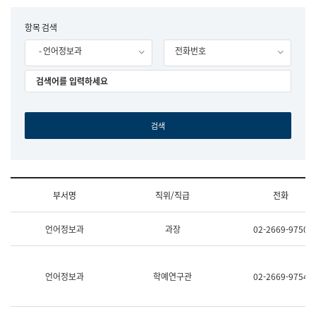
립
국
F
항목 검색
어
o
원
- 언어정보과
전화번호
r
조
m
직
도
국
어
원
원
장
기
획
연
수
부서명
직위/직급
전화
부
기
조
획
언어정보과
과장
02-2669-9750
직
운
및
영
업
과
무
공
언어정보과
학예연구관
02-2669-9754
소
공
개
언
(부
어
서
과