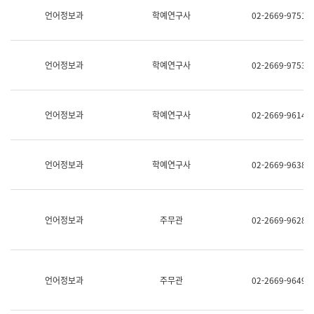
명,
교
언어정보과
학예연구사
02-2669-9751
직
육
위/
연
직
수
급,
과
언어정보과
학예연구사
02-2669-9753
전
어
화,
문
담
연
당
구
언어정보과
학예연구사
02-2669-9614
업
실
무)
어
문
연
언어정보과
학예연구사
02-2669-9638
구
과
어
문
연
언어정보과
주무관
02-2669-9628
구
과
(사
전
팀)
언어정보과
주무관
02-2669-9649
언
어
정