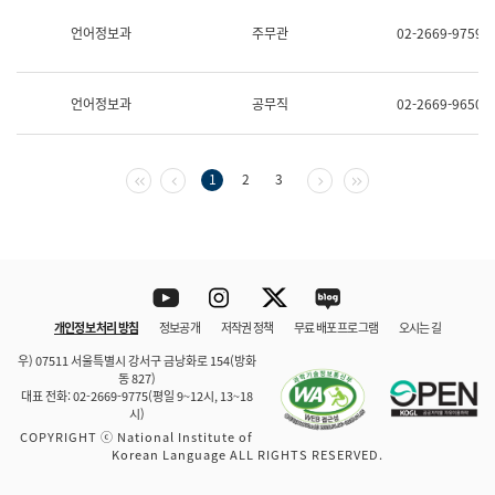
보
과
언어정보과
주무관
02-2669-9759
한
국
어
언어정보과
공무직
02-2669-9650
진
흥
과
수
첫 페이지
이전 페이지
다음 페이지
마지막 페이지
1
2
3
어
점
자
진
흥
과
Youtube
Instagram
Twitter
blog
개인정보 처리 방침
정보공개
저작권 정책
무료 배포 프로그램
오시는 길
바로 가기
문체부와 소속기관
우) 07511 서울특별시 강서구 금낭화로 154(방화
동 827)
대표 전화: 02-2669-9775(평일 9~12시, 13~18
시)
COPYRIGHT ⓒ National Institute of
Korean Language ALL RIGHTS RESERVED.