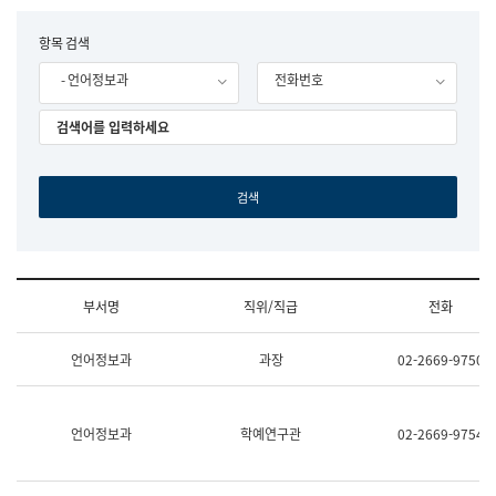
립
국
F
항목 검색
어
o
원
- 언어정보과
전화번호
r
조
m
직
도
국
어
원
원
장
기
획
연
수
부서명
직위/직급
전화
부
기
조
획
언어정보과
과장
02-2669-9750
직
운
및
영
업
과
무
공
언어정보과
학예연구관
02-2669-9754
소
공
개
언
(부
어
서
과