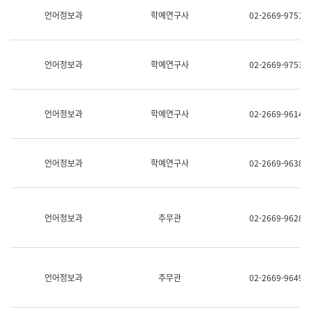
명,
교
언어정보과
학예연구사
02-2669-9751
직
육
위/
연
직
수
급,
과
언어정보과
학예연구사
02-2669-9753
전
어
화,
문
담
연
당
구
언어정보과
학예연구사
02-2669-9614
업
실
무)
어
문
연
언어정보과
학예연구사
02-2669-9638
구
과
어
문
연
언어정보과
주무관
02-2669-9628
구
과
(사
전
팀)
언어정보과
주무관
02-2669-9649
언
어
정