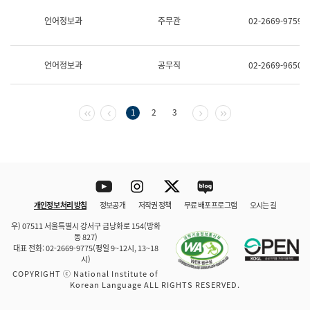
보
과
언어정보과
주무관
02-2669-9759
한
국
어
언어정보과
공무직
02-2669-9650
진
흥
과
수
첫 페이지
이전 페이지
다음 페이지
마지막 페이지
1
2
3
어
점
자
진
흥
과
Youtube
Instagram
Twitter
blog
개인정보 처리 방침
정보공개
저작권 정책
무료 배포 프로그램
오시는 길
바로 가기
문체부와 소속기관
우) 07511 서울특별시 강서구 금낭화로 154(방화
동 827)
대표 전화: 02-2669-9775(평일 9~12시, 13~18
시)
COPYRIGHT ⓒ National Institute of
Korean Language ALL RIGHTS RESERVED.