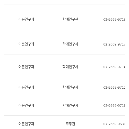
명,
교
직
육
위/
연
직
어문연구과
학예연구관
02-2669-9713
수
급,
과
전
어
화,
문
담
연
당
구
어문연구과
학예연구사
02-2669-9717
업
실
무)
어
문
연
어문연구과
학예연구사
02-2669-9714
구
과
어
문
어문연구과
학예연구사
02-2669-9712
연
구
과
(사
어문연구과
학예연구사
02-2669-9716
전
팀)
언
어
어문연구과
주무관
02-2669-9630
정