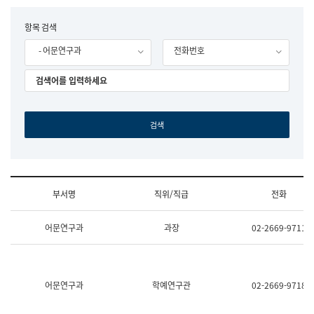
립
국
F
항목 검색
어
o
원
- 어문연구과
전화번호
r
조
m
직
도
국
어
원
원
장
기
획
연
수
부서명
직위/직급
전화
부
기
조
획
어문연구과
과장
02-2669-9711
직
운
및
영
업
과
무
공
소
공
어문연구과
학예연구관
02-2669-9718
개
언
(부
어
서
과