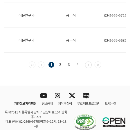
보
과
한
어문연구과
공무직
02-2669-9719
국
어
진
흥
과
어문연구과
공무직
02-2669-9635
수
어
점
자
진
첫 페이지
이전 페이지
다음 페이지
마지막 페이지
1
2
3
4
흥
과
Youtube
Instagram
Twitter
blog
개인정보 처리 방침
정보공개
저작권 정책
무료 배포 프로그램
오시는 길
바로 가기
문체부와 소속기관
우) 07511 서울특별시 강서구 금낭화로 154(방화
동 827)
대표 전화: 02-2669-9775(평일 9~12시, 13~18
시)