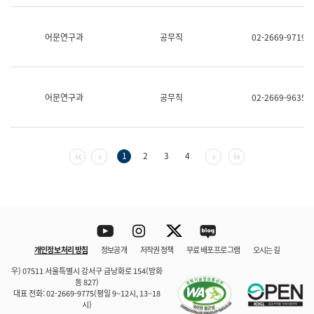
보
과
한
어문연구과
공무직
02-2669-9719
국
어
진
흥
과
어문연구과
공무직
02-2669-9635
수
어
점
자
진
첫 페이지
이전 페이지
다음 페이지
마지막 페이지
1
2
3
4
흥
과
Youtube
Instagram
Twitter
blog
개인정보 처리 방침
정보공개
저작권 정책
무료 배포 프로그램
오시는 길
바로 가기
문체부와 소속기관
우) 07511 서울특별시 강서구 금낭화로 154(방화
동 827)
대표 전화: 02-2669-9775(평일 9~12시, 13~18
시)