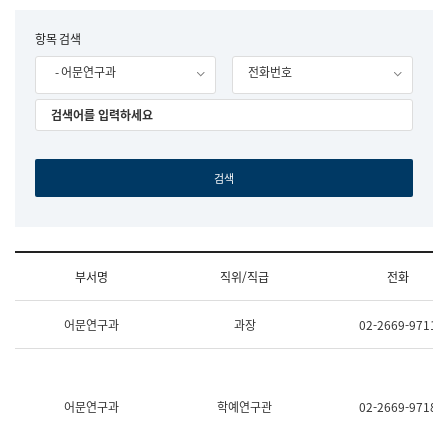
립
국
F
항목 검색
어
o
원
- 어문연구과
전화번호
r
조
m
직
도
국
어
원
원
장
기
획
연
수
부서명
직위/직급
전화
부
기
조
획
어문연구과
과장
02-2669-9711
직
운
및
영
업
과
무
공
소
공
어문연구과
학예연구관
02-2669-9718
개
언
(부
어
서
과