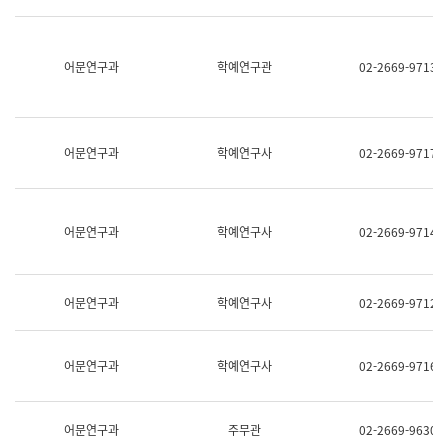
명,
교
직
육
위/
연
직
어문연구과
학예연구관
02-2669-9713
수
급,
과
전
어
화,
문
담
연
당
구
어문연구과
학예연구사
02-2669-9717
업
실
무)
어
문
연
어문연구과
학예연구사
02-2669-9714
구
과
어
문
어문연구과
학예연구사
02-2669-9712
연
구
과
(사
어문연구과
학예연구사
02-2669-9716
전
팀)
언
어
어문연구과
주무관
02-2669-9630
정