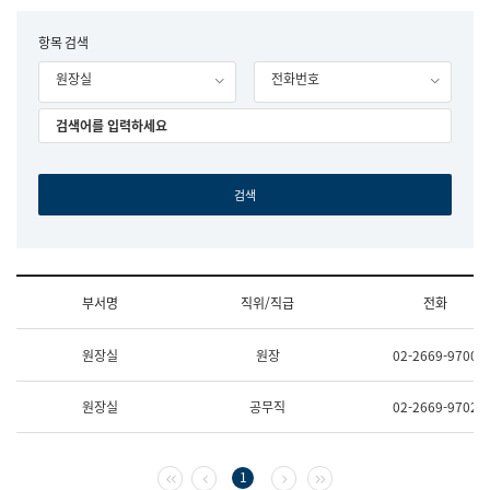
립
국
F
항목 검색
어
o
원
원장실
전화번호
r
조
m
직
도
국
어
원
원
장
기
획
연
수
부서명
직위/직급
전화
부
기
조
획
원장실
원장
02-2669-9700
직
운
및
영
업
과
원장실
공무직
02-2669-9702
무
공
소
공
개
언
(부
어
첫 페이지
이전 페이지
다음 페이지
마지막 페이지
1
서
과