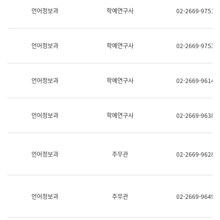
명,
교
언어정보과
학예연구사
02-2669-9751
직
육
위/
연
직
수
급,
과
언어정보과
학예연구사
02-2669-9753
전
어
화,
문
담
연
당
구
언어정보과
학예연구사
02-2669-9614
업
실
무)
어
문
연
언어정보과
학예연구사
02-2669-9638
구
과
어
문
연
언어정보과
주무관
02-2669-9628
구
과
(사
전
팀)
언어정보과
주무관
02-2669-9649
언
어
정