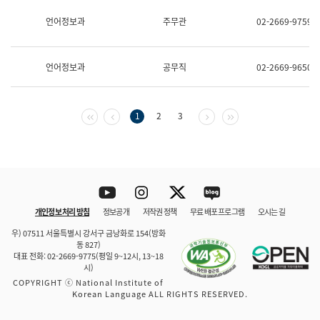
보
과
언어정보과
주무관
02-2669-9759
한
국
어
언어정보과
공무직
02-2669-9650
진
흥
과
수
첫 페이지
이전 페이지
다음 페이지
마지막 페이지
1
2
3
어
점
자
진
흥
과
Youtube
Instagram
Twitter
blog
개인정보 처리 방침
정보공개
저작권 정책
무료 배포 프로그램
오시는 길
바로 가기
문체부와 소속기관
우) 07511 서울특별시 강서구 금낭화로 154(방화
동 827)
대표 전화: 02-2669-9775(평일 9~12시, 13~18
시)
COPYRIGHT ⓒ National Institute of
Korean Language ALL RIGHTS RESERVED.