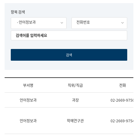
립
국
F
항목 검색
어
o
원
- 언어정보과
전화번호
r
조
m
직
도
국
어
원
원
장
기
획
연
수
부서명
직위/직급
전화
부
기
조
획
언어정보과
과장
02-2669-9750
직
운
및
영
업
과
무
공
언어정보과
학예연구관
02-2669-9754
소
공
개
언
(부
어
서
과