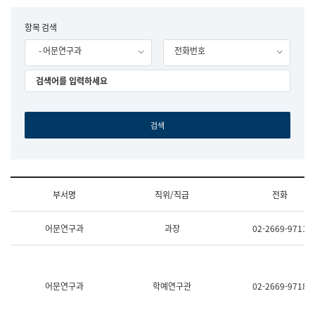
립
국
F
항목 검색
어
o
원
- 어문연구과
전화번호
r
조
m
직
도
국
어
원
원
장
기
획
연
수
부서명
직위/직급
전화
부
기
조
획
어문연구과
과장
02-2669-9711
직
운
및
영
업
과
무
공
소
공
어문연구과
학예연구관
02-2669-9718
개
언
(부
어
서
과