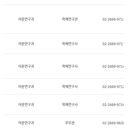
명,
교
직
육
위/
연
직
어문연구과
학예연구관
02-2669-9713
수
급,
과
전
어
화,
문
담
연
당
구
어문연구과
학예연구사
02-2669-9717
업
실
무)
어
문
연
어문연구과
학예연구사
02-2669-9714
구
과
어
문
어문연구과
학예연구사
02-2669-9712
연
구
과
(사
어문연구과
학예연구사
02-2669-9716
전
팀)
언
어
어문연구과
주무관
02-2669-9630
정