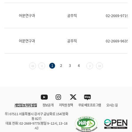
보
과
한
어문연구과
공무직
02-2669-9719
국
어
진
흥
과
어문연구과
공무직
02-2669-9635
수
어
점
자
진
첫 페이지
이전 페이지
다음 페이지
마지막 페이지
1
2
3
4
흥
과
Youtube
Instagram
Twitter
blog
개인정보 처리 방침
정보공개
저작권 정책
무료 배포 프로그램
오시는 길
바로 가기
문체부와 소속기관
우) 07511 서울특별시 강서구 금낭화로 154(방화
동 827)
대표 전화: 02-2669-9775(평일 9~12시, 13~18
시)