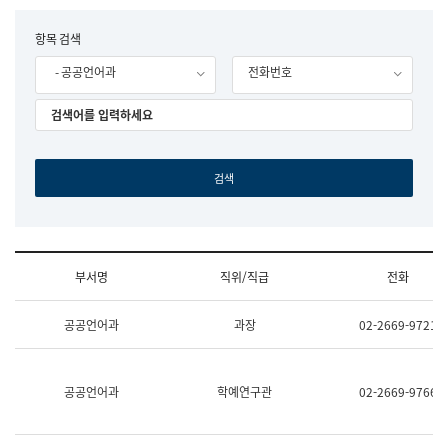
립
국
F
항목 검색
어
o
원
- 공공언어과
전화번호
r
조
m
직
도
국
어
원
원
장
기
획
연
수
부서명
직위/직급
전화
부
기
조
획
공공언어과
과장
02-2669-9721
직
운
및
영
업
과
무
공
공공언어과
학예연구관
02-2669-9766
소
공
개
언
(부
어
서
과