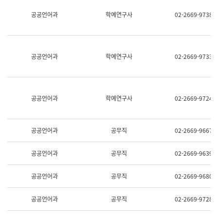
명,
교
공공언어과
학예연구사
02-2669-9738
직
육
위/
연
직
수
급,
과
전
어
공공언어과
학예연구사
02-2669-9733
화,
문
담
연
당
구
업
실
무)
어
공공언어과
학예연구사
02-2669-9724
문
연
구
과
공공언어과
공무직
02-2669-9667
어
문
연
공공언어과
공무직
02-2669-9639
구
과
(사
공공언어과
공무직
02-2669-9680
전
팀)
언
공공언어과
공무직
02-2669-9728
어
정