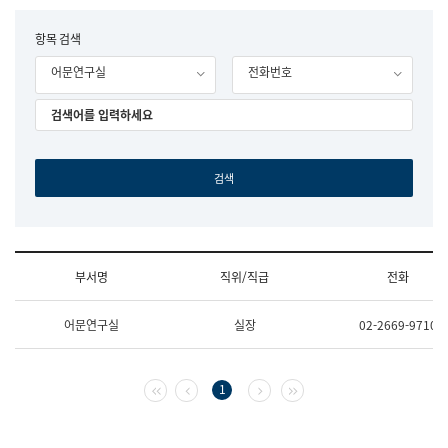
립
국
F
항목 검색
어
o
원
어문연구실
전화번호
r
조
m
직
도
국
어
원
원
장
기
획
연
수
부서명
직위/직급
전화
부
기
조
획
어문연구실
실장
02-2669-9710
직
운
및
영
업
과
무
공
첫 페이지
이전 페이지
다음 페이지
마지막 페이지
1
소
공
개
언
(부
어
서
과