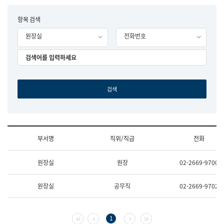
립
국
F
항목 검색
어
o
원
원장실
전화번호
r
조
m
직
도
국
어
원
원
장
기
획
연
수
부서명
직위/직급
전화
부
기
조
획
원장실
원장
02-2669-9700
직
운
및
영
업
과
원장실
공무직
02-2669-9702
무
공
소
공
개
언
(부
어
첫 페이지
이전 페이지
다음 페이지
마지막 페이지
1
서
과