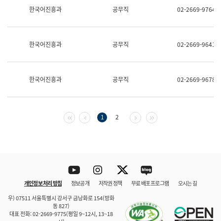
보
한국어진흥과
공무직
02-2669-9764
과
한
국
어
한국어진흥과
공무직
02-2669-9641
진
흥
과
수
한국어진흥과
공무직
02-2669-9678
어
점
자
진
흥
첫 페이지
이전 페이지
다음 페이지
마지막 페이지
1
2
과
Youtube
Instagram
Twitter
blog
개인정보 처리 방침
정보공개
저작권 정책
무료 배포 프로그램
오시는 길
바로 가기
문체부와 소속기관
우) 07511 서울특별시 강서구 금낭화로 154(방화
동 827)
대표 전화: 02-2669-9775(평일 9~12시, 13~18