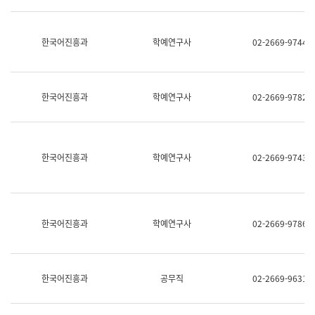
명,
교
직
육
위/
연
한국어진흥과
학예연구사
02-2669-9744
직
수
급,
과
전
어
화,
문
담
연
한국어진흥과
학예연구사
02-2669-9782
당
구
업
실
무)
어
문
연
한국어진흥과
학예연구사
02-2669-9743
구
과
어
문
연
한국어진흥과
학예연구사
02-2669-9786
구
과
(사
전
팀)
한국어진흥과
공무직
02-2669-9631
언
어
정