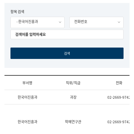
립
국
F
항목 검색
어
o
원
- 한국어진흥과
전화번호
r
조
m
직
도
국
어
원
원
장
기
획
연
수
부서명
직위/직급
전화
부
기
조
획
한국어진흥과
과장
02-2669-9742
직
운
및
영
업
과
무
공
소
공
한국어진흥과
학예연구관
02-2669-9742
개
언
(부
어
서
과