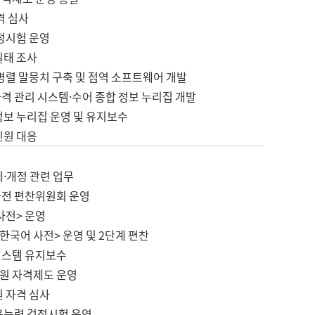
격 심사
검정시험 운영
실태 조사
병렬 말뭉치 구축 및 점역 소프트웨어 개발
격 관리 시스템·수어 종합 정보 누리집 개발
정보 누리집 운영 및 유지보수
민원 대응
제·개정 관련 업무
사전 편찬위원회 운영
사전> 운영
한국어 사전> 운영 및 2단계 편찬
시스템 유지보수
원 자격제도 운영
원 자격 심사
육능력 검정시험 운영