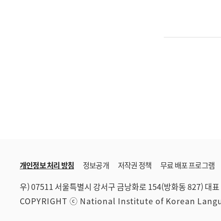
개인정보 처리 방침
정보공개
저작권 정책
무료 배포 프로그램
우) 07511 서울특별시 강서구 금낭화로 154(방화동 827)
대표 
COPYRIGHT ⓒ National Institute of Korean Lan