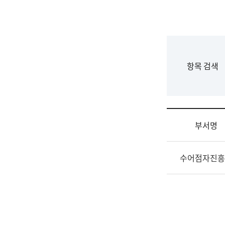
국
립
국
어
원
F
항목 검색
조
o
직
r
도
m
국
어
부서명
원
원
조
장
수어점자진흥
직
기
및
획
업
연
무
수
소
부
개
기