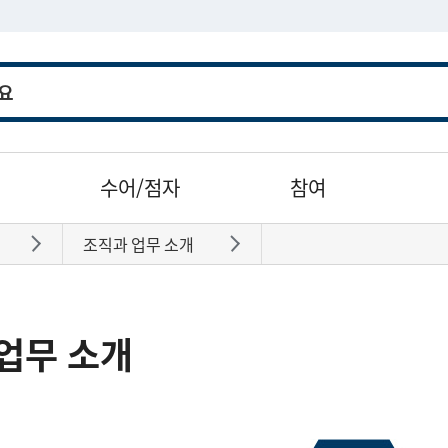
수어/점자
참여
조직과 업무 소개
바로가기
바로가기
업무 소개