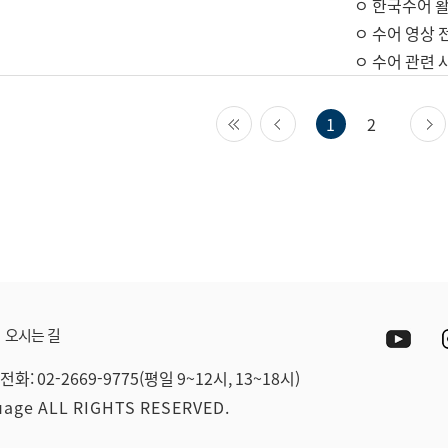
ㅇ 한국수어 활
ㅇ 수어 영상 
ㅇ 수어 관련 
첫 페이지
이전 페이지
1
2
Yout
오시는 길
전화: 02-2669-9775(평일 9~12시, 13~18시)
guage ALL RIGHTS RESERVED.