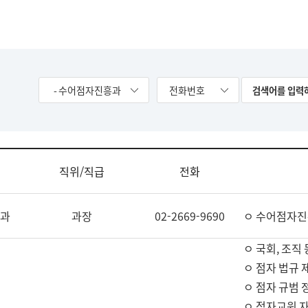
- 수어점자진흥과
전화번호
직위/직급
전화
과
과장
02-2669-9690
ㅇ 수어점자진
ㅇ 국회, 조직 
ㅇ 점자 법규 
ㅇ 점자 규범 
ㅇ 점자교원 