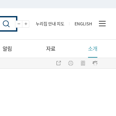
누리집 안내 지도
ENGLISH
전체 
축소
확대
알림
자료
소개
주소 복사
프린트
점자파일 내려받기
점자뷰어 보