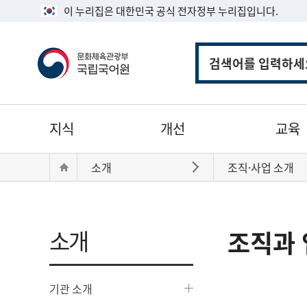
이 누리집은 대한민국 공식 전자정부 누리집입니다.
통
합
검
색
주
지식
개선
교육
메
뉴
현
Home
소개
조직·사업 소개
바로가기
재
위
치:
소개
조직과 
기관 소개