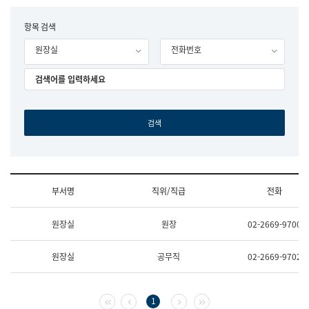
립
국
F
항목 검색
어
o
원
원장실
전화번호
r
조
m
직
도
국
어
원
원
장
기
획
연
수
부서명
직위/직급
전화
부
기
조
획
원장실
원장
02-2669-9700
직
운
및
영
업
과
원장실
공무직
02-2669-9702
무
공
소
공
개
언
(부
어
첫 페이지
이전 페이지
다음 페이지
마지막 페이지
1
서
과