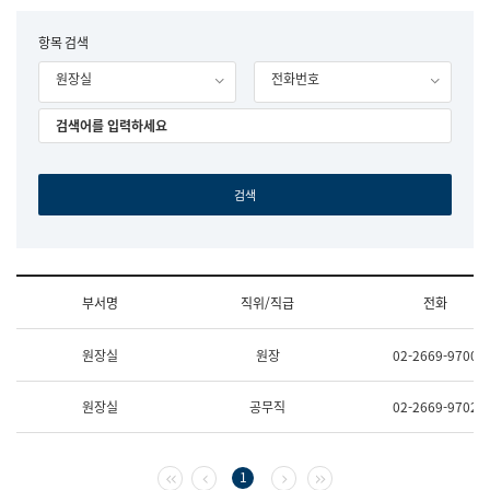
립
국
F
항목 검색
어
o
원
원장실
전화번호
r
조
m
직
도
국
어
원
원
장
기
획
연
수
부서명
직위/직급
전화
부
기
조
획
원장실
원장
02-2669-9700
직
운
및
영
업
과
원장실
공무직
02-2669-9702
무
공
소
공
개
언
(부
어
첫 페이지
이전 페이지
다음 페이지
마지막 페이지
1
서
과