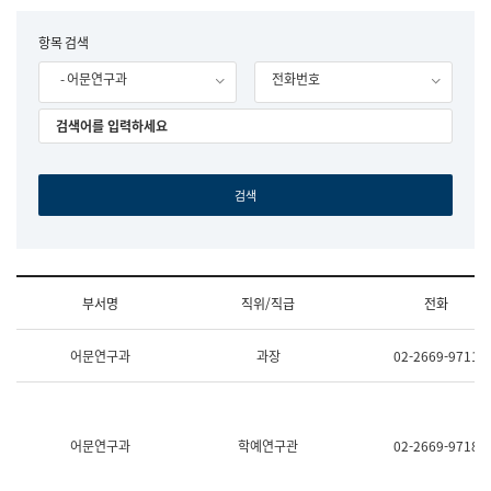
립
국
F
항목 검색
어
o
원
- 어문연구과
전화번호
r
조
m
직
도
국
어
원
원
장
기
획
연
수
부서명
직위/직급
전화
부
기
조
획
어문연구과
과장
02-2669-9711
직
운
및
영
업
과
무
공
소
공
어문연구과
학예연구관
02-2669-9718
개
언
(부
어
서
과