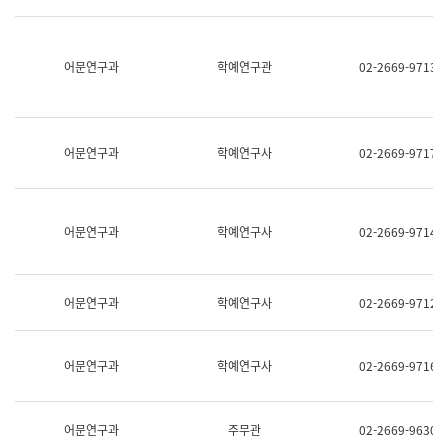
명,
교
직
육
위/
연
직
어문연구과
학예연구관
02-2669-9713
수
급,
과
전
어
화,
문
담
연
당
구
어문연구과
학예연구사
02-2669-9717
업
실
무)
어
문
연
어문연구과
학예연구사
02-2669-9714
구
과
어
문
어문연구과
학예연구사
02-2669-9712
연
구
과
(사
어문연구과
학예연구사
02-2669-9716
전
팀)
언
어
어문연구과
주무관
02-2669-9630
정