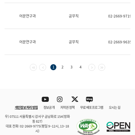
보
과
한
어문연구과
공무직
02-2669-9719
국
어
진
흥
과
어문연구과
공무직
02-2669-9635
수
어
점
자
진
첫 페이지
이전 페이지
다음 페이지
마지막 페이지
1
2
3
4
흥
과
Youtube
Instagram
Twitter
blog
개인정보 처리 방침
정보공개
저작권 정책
무료 배포 프로그램
오시는 길
바로 가기
문체부와 소속기관
우) 07511 서울특별시 강서구 금낭화로 154(방화
동 827)
대표 전화: 02-2669-9775(평일 9~12시, 13~18
시)