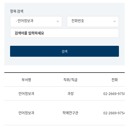
립
국
F
항목 검색
어
o
원
- 언어정보과
전화번호
r
조
m
직
도
국
어
원
원
장
기
획
연
수
부서명
직위/직급
전화
부
기
조
획
언어정보과
과장
02-2669-9750
직
운
및
영
업
과
무
공
언어정보과
학예연구관
02-2669-9754
소
공
개
언
(부
어
서
과