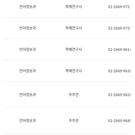
명,
교
언어정보과
학예연구사
02-2669-9751
직
육
위/
연
직
수
급,
과
언어정보과
학예연구사
02-2669-9753
전
어
화,
문
담
연
당
구
언어정보과
학예연구사
02-2669-9614
업
실
무)
어
문
연
언어정보과
학예연구사
02-2669-9638
구
과
어
문
연
언어정보과
주무관
02-2669-9628
구
과
(사
전
팀)
언어정보과
주무관
02-2669-9649
언
어
정