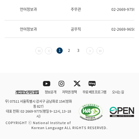
보
과
언어정보과
주무관
02-2669-9759
한
국
어
언어정보과
공무직
02-2669-9650
진
흥
과
수
첫 페이지
이전 페이지
다음 페이지
마지막 페이지
1
2
3
어
점
자
진
흥
과
Youtube
Instagram
Twitter
blog
개인정보 처리 방침
정보공개
저작권 정책
무료 배포 프로그램
오시는 길
바로 가기
문체부와 소속기관
우) 07511 서울특별시 강서구 금낭화로 154(방화
동 827)
대표 전화: 02-2669-9775(평일 9~12시, 13~18
시)
COPYRIGHT ⓒ National Institute of
Korean Language ALL RIGHTS RESERVED.