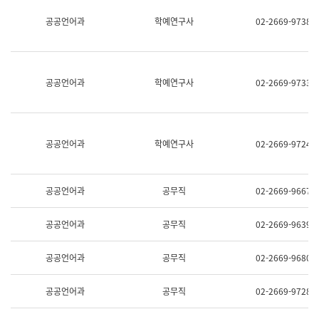
명,
교
공공언어과
학예연구사
02-2669-9738
직
육
위/
연
직
수
급,
과
전
어
공공언어과
학예연구사
02-2669-9733
화,
문
담
연
당
구
업
실
무)
어
공공언어과
학예연구사
02-2669-9724
문
연
구
과
공공언어과
공무직
02-2669-9667
어
문
연
공공언어과
공무직
02-2669-9639
구
과
(사
공공언어과
공무직
02-2669-9680
전
팀)
언
공공언어과
공무직
02-2669-9728
어
정