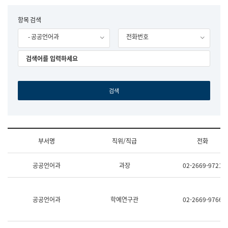
립
국
F
항목 검색
어
o
원
- 공공언어과
전화번호
r
조
m
직
도
국
어
원
원
장
기
획
연
수
부서명
직위/직급
전화
부
기
조
획
공공언어과
과장
02-2669-9721
직
운
및
영
업
과
무
공
공공언어과
학예연구관
02-2669-9766
소
공
개
언
(부
어
서
과