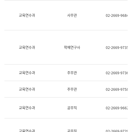
명,
교
직
육
위/
연
교육연수과
사무관
02-2669-9684
직
수
급,
과
전
어
화,
문
담
연
당
구
교육연수과
학예연구사
02-2669-9735
업
실
무)
어
문
연
구
교육연수과
주무관
02-2669-9736
과
어
문
교육연수과
주무관
02-2669-9758
연
구
과
(사
교육연수과
공무직
02-2669-9662
전
팀)
언
어
정
교육연수과
공무직
02-2669-9729