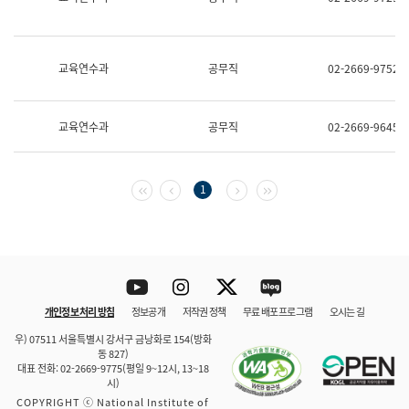
보
과
한
국
교육연수과
공무직
02-2669-9752
어
진
흥
과
교육연수과
공무직
02-2669-9645
수
어
점
자
첫 페이지
이전 페이지
다음 페이지
마지막 페이지
1
진
흥
과
Youtube
Instagram
Twitter
blog
개인정보 처리 방침
정보공개
저작권 정책
무료 배포 프로그램
오시는 길
바로 가기
문체부와 소속기관
우) 07511 서울특별시 강서구 금낭화로 154(방화
동 827)
대표 전화: 02-2669-9775(평일 9~12시, 13~18
시)
COPYRIGHT ⓒ National Institute of