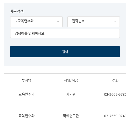
립
국
F
항목 검색
어
o
원
- 교육연수과
전화번호
r
조
m
직
도
국
어
원
원
장
기
획
연
수
부서명
직위/직급
전화
부
기
조
획
교육연수과
서기관
02-2669-9731
직
운
및
영
업
과
무
공
소
공
교육연수과
학예연구관
02-2669-9740
개
언
(부
어
서
과