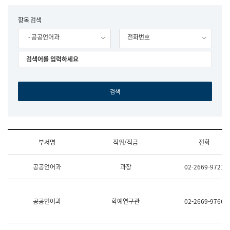
립
국
F
항목 검색
어
o
원
- 공공언어과
전화번호
r
조
m
직
도
국
어
원
원
장
기
획
연
수
부서명
직위/직급
전화
부
기
조
획
공공언어과
과장
02-2669-9721
직
운
및
영
업
과
무
공
공공언어과
학예연구관
02-2669-9766
소
공
개
언
(부
어
서
과