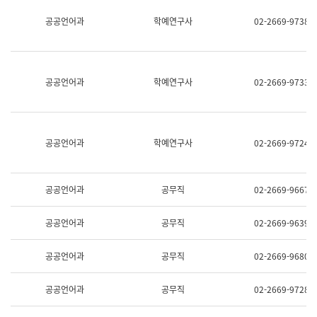
명,
교
공공언어과
학예연구사
02-2669-9738
직
육
위/
연
직
수
급,
과
전
어
공공언어과
학예연구사
02-2669-9733
화,
문
담
연
당
구
업
실
무)
어
공공언어과
학예연구사
02-2669-9724
문
연
구
과
공공언어과
공무직
02-2669-9667
어
문
연
공공언어과
공무직
02-2669-9639
구
과
(사
공공언어과
공무직
02-2669-9680
전
팀)
언
공공언어과
공무직
02-2669-9728
어
정