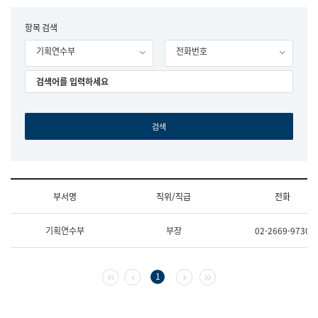
립
국
F
항목 검색
어
o
원
기획연수부
전화번호
r
조
m
직
도
국
어
원
원
장
기
획
연
수
부서명
직위/직급
전화
부
기
조
획
기획연수부
부장
02-2669-9730
직
운
및
영
업
과
무
공
첫 페이지
이전 페이지
다음 페이지
마지막 페이지
1
소
공
개
언
(부
어
서
과