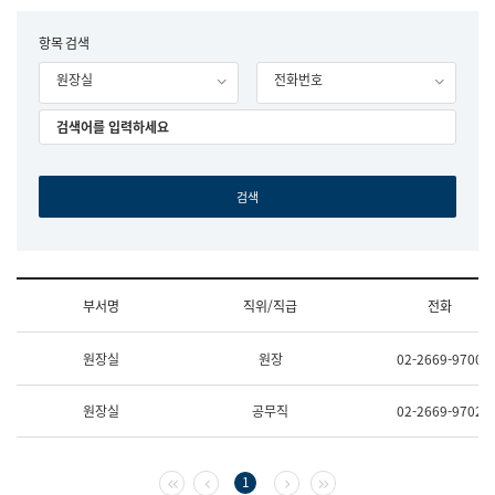
립
국
F
항목 검색
어
o
원
원장실
전화번호
r
조
m
직
도
국
어
원
원
장
기
획
연
수
부서명
직위/직급
전화
부
기
조
획
원장실
원장
02-2669-9700
직
운
및
영
업
과
원장실
공무직
02-2669-9702
무
공
소
공
개
언
(부
어
첫 페이지
이전 페이지
다음 페이지
마지막 페이지
1
서
과