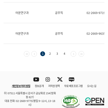
보
과
한
어문연구과
공무직
02-2669-9719
국
어
진
흥
과
어문연구과
공무직
02-2669-9635
수
어
점
자
진
첫 페이지
이전 페이지
다음 페이지
마지막 페이지
1
2
3
4
흥
과
Youtube
Instagram
Twitter
blog
개인정보 처리 방침
정보공개
저작권 정책
무료 배포 프로그램
오시는 길
바로 가기
문체부와 소속기관
우) 07511 서울특별시 강서구 금낭화로 154(방화
동 827)
대표 전화: 02-2669-9775(평일 9~12시, 13~18
시)