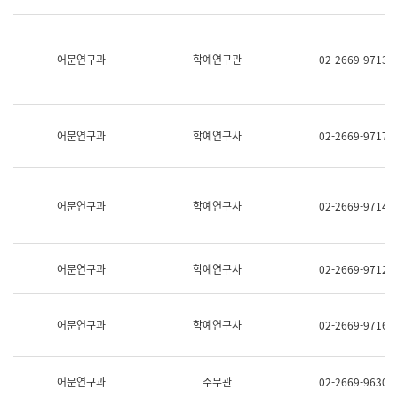
명,
교
직
육
위/
연
직
어문연구과
학예연구관
02-2669-9713
수
급,
과
전
어
화,
문
담
연
당
구
어문연구과
학예연구사
02-2669-9717
업
실
무)
어
문
연
어문연구과
학예연구사
02-2669-9714
구
과
어
문
어문연구과
학예연구사
02-2669-9712
연
구
과
(사
어문연구과
학예연구사
02-2669-9716
전
팀)
언
어
어문연구과
주무관
02-2669-9630
정