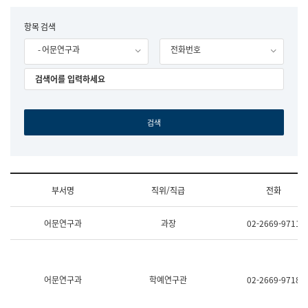
립
국
F
항목 검색
어
o
원
- 어문연구과
전화번호
r
조
m
직
도
국
어
원
원
장
기
획
연
수
부서명
직위/직급
전화
부
기
조
획
어문연구과
과장
02-2669-9711
직
운
및
영
업
과
무
공
소
공
어문연구과
학예연구관
02-2669-9718
개
언
(부
어
서
과