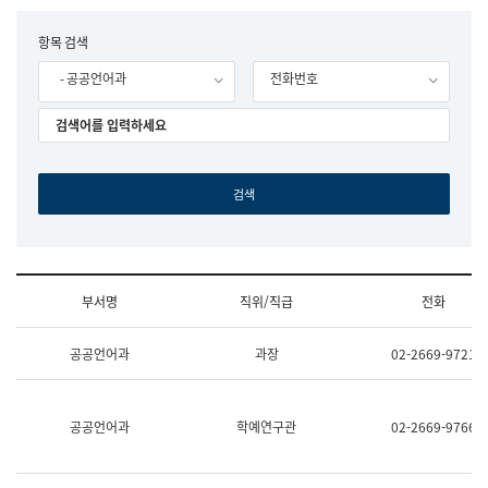
립
국
F
항목 검색
어
o
원
- 공공언어과
전화번호
r
조
m
직
도
국
어
원
원
장
기
획
연
수
부서명
직위/직급
전화
부
기
조
획
공공언어과
과장
02-2669-9721
직
운
및
영
업
과
무
공
공공언어과
학예연구관
02-2669-9766
소
공
개
언
(부
어
서
과