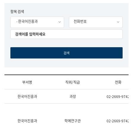
립
국
F
항목 검색
어
o
원
- 한국어진흥과
전화번호
r
조
m
직
도
국
어
원
원
장
기
획
연
수
부서명
직위/직급
전화
부
기
조
획
한국어진흥과
과장
02-2669-9742
직
운
및
영
업
과
무
공
소
공
한국어진흥과
학예연구관
02-2669-9742
개
언
(부
어
서
과