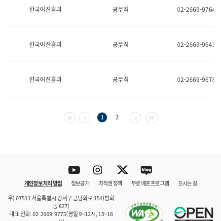
보
한국어진흥과
공무직
02-2669-9764
과
한
국
어
한국어진흥과
공무직
02-2669-9641
진
흥
과
수
한국어진흥과
공무직
02-2669-9678
어
점
자
진
흥
첫 페이지
이전 페이지
다음 페이지
마지막 페이지
1
2
과
Youtube
Instagram
Twitter
blog
개인정보 처리 방침
정보공개
저작권 정책
무료 배포 프로그램
오시는 길
바로 가기
문체부와 소속기관
우) 07511 서울특별시 강서구 금낭화로 154(방화
동 827)
대표 전화: 02-2669-9775(평일 9~12시, 13~18