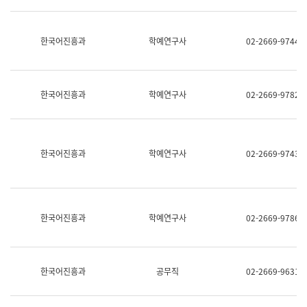
명,
교
직
육
위/
연
한국어진흥과
학예연구사
02-2669-9744
직
수
급,
과
전
어
화,
문
담
연
한국어진흥과
학예연구사
02-2669-9782
당
구
업
실
무)
어
문
연
한국어진흥과
학예연구사
02-2669-9743
구
과
어
문
연
한국어진흥과
학예연구사
02-2669-9786
구
과
(사
전
팀)
한국어진흥과
공무직
02-2669-9631
언
어
정