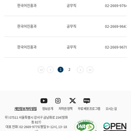
보
한국어진흥과
공무직
02-2669-9764
과
한
국
어
한국어진흥과
공무직
02-2669-9641
진
흥
과
수
한국어진흥과
공무직
02-2669-9678
어
점
자
진
흥
첫 페이지
이전 페이지
다음 페이지
마지막 페이지
1
2
과
Youtube
Instagram
Twitter
blog
개인정보 처리 방침
정보공개
저작권 정책
무료 배포 프로그램
오시는 길
바로 가기
문체부와 소속기관
우) 07511 서울특별시 강서구 금낭화로 154(방화
동 827)
대표 전화: 02-2669-9775(평일 9~12시, 13~18