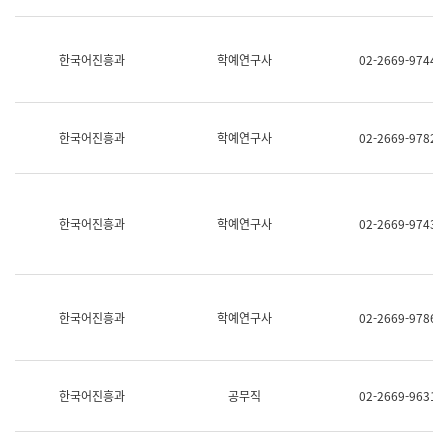
명,
교
직
육
위/
연
한국어진흥과
학예연구사
02-2669-9744
직
수
급,
과
전
어
화,
문
담
연
한국어진흥과
학예연구사
02-2669-9782
당
구
업
실
무)
어
문
연
한국어진흥과
학예연구사
02-2669-9743
구
과
어
문
연
한국어진흥과
학예연구사
02-2669-9786
구
과
(사
전
팀)
한국어진흥과
공무직
02-2669-9631
언
어
정