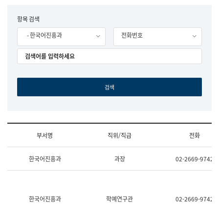
립
국
F
항목 검색
어
o
원
- 한국어진흥과
전화번호
r
조
m
직
도
국
어
원
원
장
기
획
연
수
부서명
직위/직급
전화
부
기
조
획
한국어진흥과
과장
02-2669-9742
직
운
및
영
업
과
무
공
소
공
한국어진흥과
학예연구관
02-2669-9742
개
언
(부
어
서
과